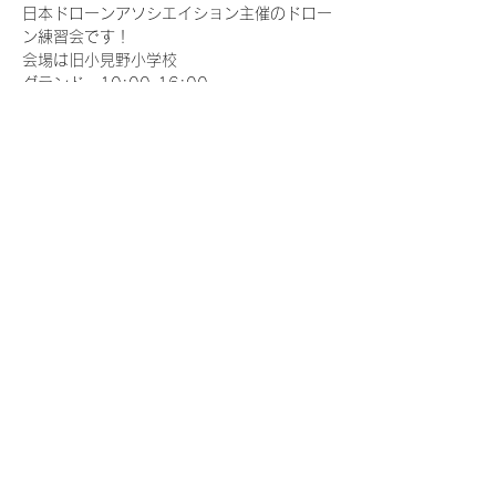
日本ドローンアソシエイション主催のドロー
ン練習会です！
会場は旧小見野小学校
グランド　10:00-16:00
1年生教室　10:00-16:00
皆さん思いおもいに練習してください！
ルールを持って譲り合いましょう
さらに表示
このイベントをシェア