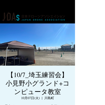
ドローンの人材育成・資格・各種業務
【10/7_埼玉練習会】
小見野小グランド+コ
ンピュータ教室
10月07日(火)
  |  
川島町