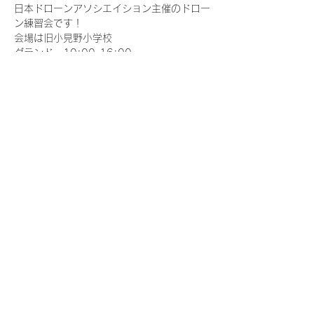
日本ドローンアソシエイション主催のドロー
ン練習会です！
会場は旧小見野小学校
グランド　10:00-16:00
コンピュータ教室　10:00-16:00
皆さん思いおもいに練習してください！
ルールを持って譲り合いましょう
さらに表示
このイベントをシェア