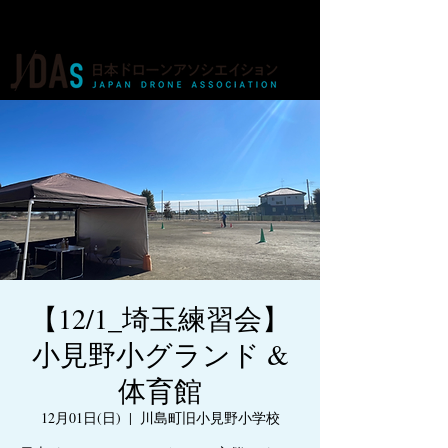
ドローンの人材育成・資格・各種業務
【12/1_埼玉練習会】
小見野小グランド &
体育館
12月01日(日)
  |  
川島町旧小見野小学校