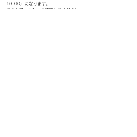
16:00）になります。
皆さん思いおもいに練習してください！
ルールを持って譲り合いましょう
※目視外飛行は許可申請が必要です。
【参加費用】
さらに表示
このイベントをシェア
一般社団法人 日本ドローンアソシエイション
k-nakanishi@j-das.co.jp