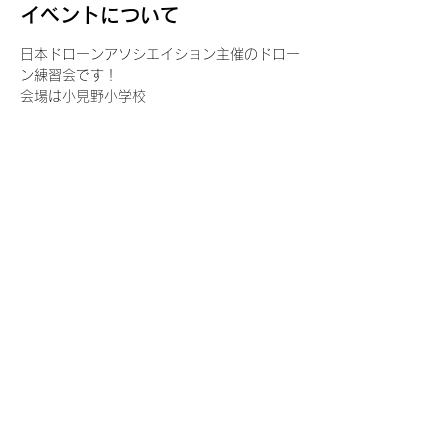
イベントについて
日本ドローンアソシエイション主催のドロー
ン練習会です！
会場は小見野小学校
グランド　10:00-16:00
１年生教室　10:00-16:00
皆さん思いおもいに練習してください！
ルールを持って譲り合いましょう
さらに表示
このイベントをシェア