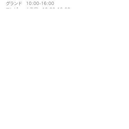
グランド　10:00-16:00
コンピュータ教室　10:00-16:00
※目視外飛行は許可申請が必要です。
※飛行計画の通報を行いましょう
※飛行前点検を徹底しましょう
さらに表示
このイベントをシェア
一般社団法人 日本ドローンアソシエイション
k-nakanishi@j-das.co.jp