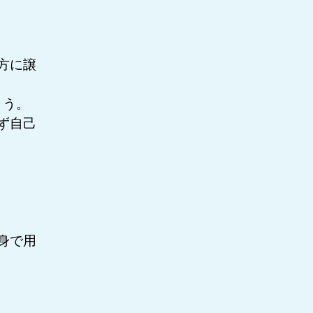
方に譲
ょう。
ず自己
身で用