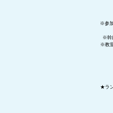
※参
※幹
※教
★ラ