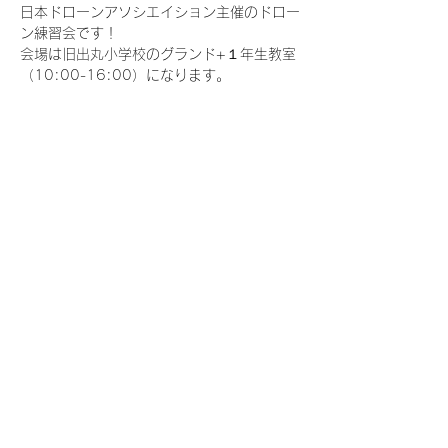
日本ドローンアソシエイション主催のドロー
ン練習会です！
会場は旧出丸小学校のグランド+１年生教室
（10:00-16:00）になります。
皆さん思いおもいに練習してください！
ルールを持って譲り合いましょう
※目視外飛行は許可申請が必要です。
【参加費用】
さらに表示
このイベントをシェア