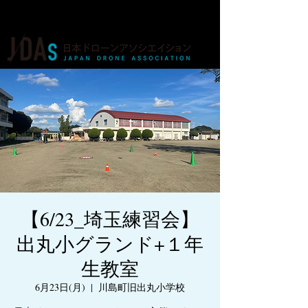
ドローンの人材育成・資格・各種業務
【6/23_埼玉練習会】
出丸小グランド+１年
生教室
6月23日(月)
  |  
川島町旧出丸小学校