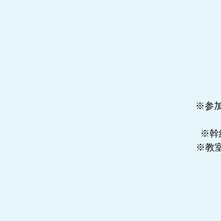
※参
※幹
※教