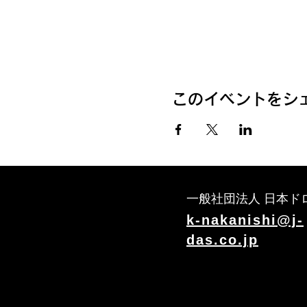
このイベントをシ
一般社団法人 日本ド
k-nakanishi@j-
das.co.jp