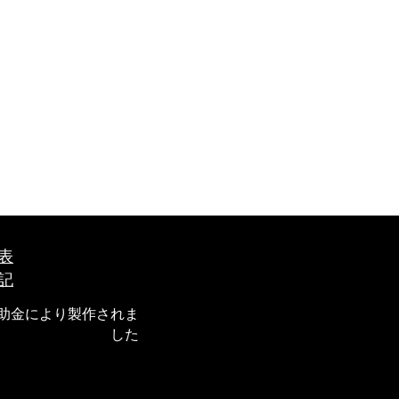
表
記
補助金により製作されま
した