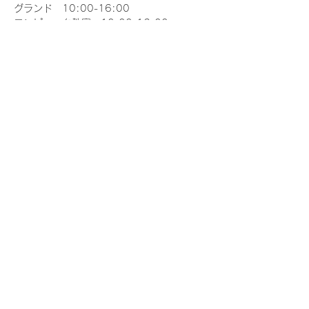
グランド　10:00-16:00
コンピュータ教室　10:00-16:00
※目視外飛行は許可申請が必要です。
※飛行計画の通報を行いましょう
※飛行前点検を徹底しましょう
さらに表示
このイベントをシェア
一般社団法人 日本ドローンアソシエイション
k-nakanishi@j-das.co.jp