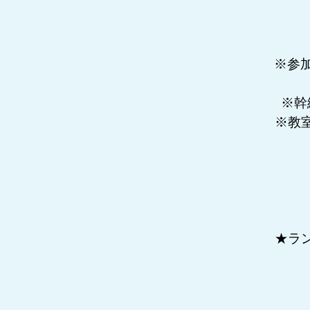
※参
※幹
※教
★ラ