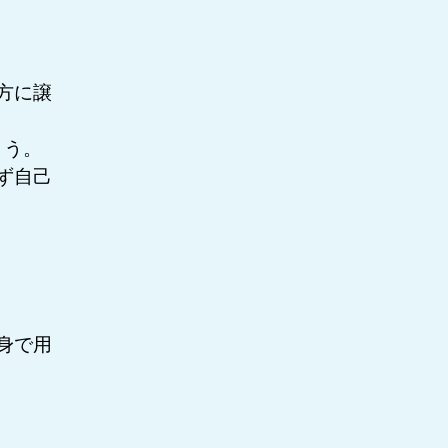
方に譲
ょう。
ず自己
身で用