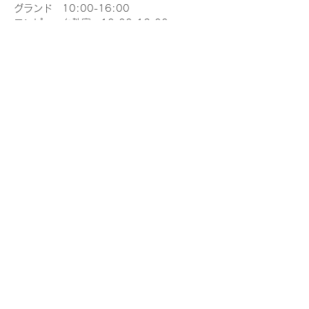
グランド　10:00-16:00
コンピュータ教室　10:00-16:00
※目視外飛行は許可申請が必要です。
※飛行計画の通報を行いましょう
※飛行前点検を徹底しましょう
さらに表示
このイベントをシェア
一般社団法人 日本ドローンアソシエイション
k-nakanishi@j-das.co.jp