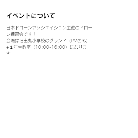
イベントについて
日本ドローンアソシエイション主催のドロー
ン練習会です！
会場は旧出丸小学校のグランド（PMのみ）
+１年生教室（10:00-16:00）になりま
す。
皆さん思いおもいに練習してください！
ルールを持って譲り合いましょう
※目視外飛行は許可申請が必要です。
【参加費用】
さらに表示