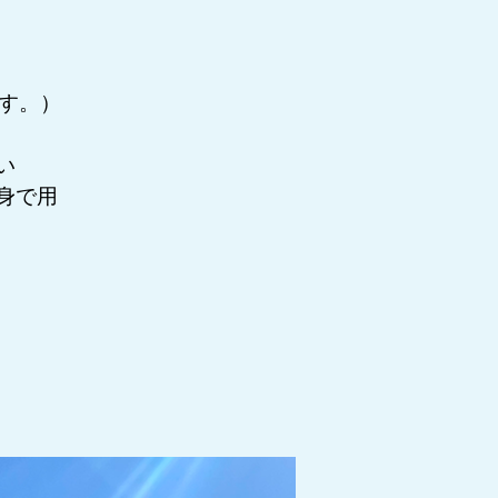
ます。）
い
身で用