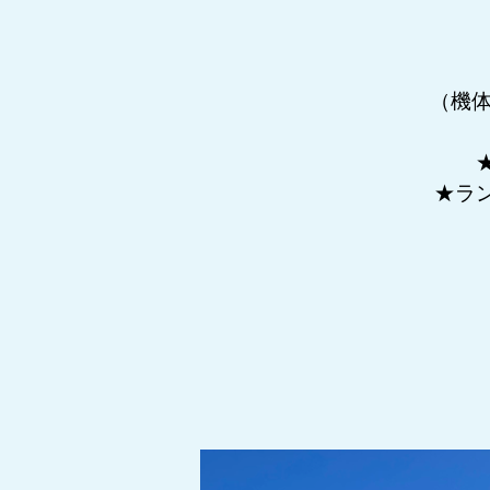
（機体
★ラ