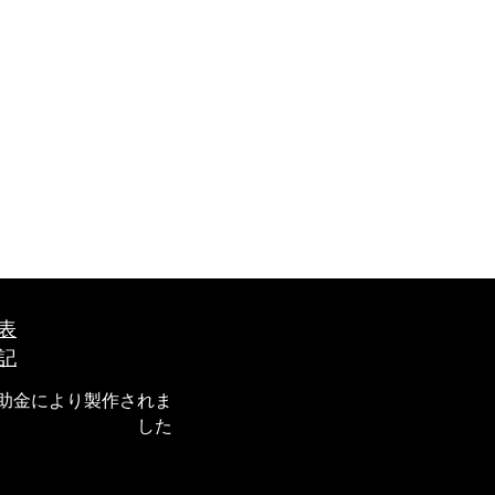
表
記
補助金により製作されま
した