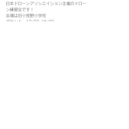
日本ドローンアソシエイション主催のドロー
ン練習会です！
会場は旧小見野小学校
グランド　10:00-16:00
1年生教室　10:00-16:00
皆さん思いおもいに練習してください！
ルールを持って譲り合いましょう
さらに表示
このイベントをシェア