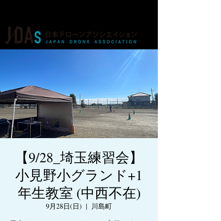
ドローンの人材育成・資格・各種業務
【9/28_埼玉練習会】
小見野小グランド+1
年生教室 (中西不在)
9月28日(日)
  |  
川島町