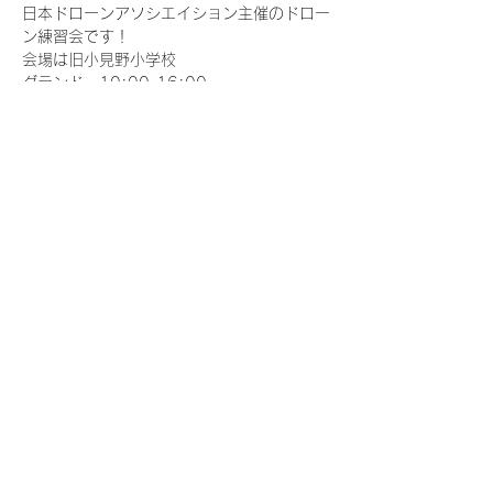
日本ドローンアソシエイション主催のドロー
ン練習会です！
会場は旧小見野小学校
グランド　10:00-16:00
1年生教室　10:00-16:00
皆さん思いおもいに練習してください！
ルールを持って譲り合いましょう
さらに表示
このイベントをシェア