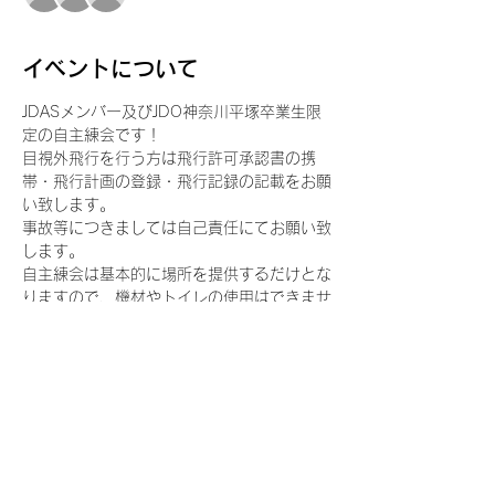
イベントについて
JDASメンバー及びJDO神奈川平塚卒業生限
定の自主練会です！
目視外飛行を行う方は飛行許可承認書の携
帯・飛行計画の登録・飛行記録の記載をお願
い致します。
事故等につきましては自己責任にてお願い致
します。
自主練会は基本的に場所を提供するだけとな
りますので、機材やトイレの使用はできませ
んのでご了承ください。
参加人数が多い場合は譲り合ってご使用下さ
い。
このイベントをシェア