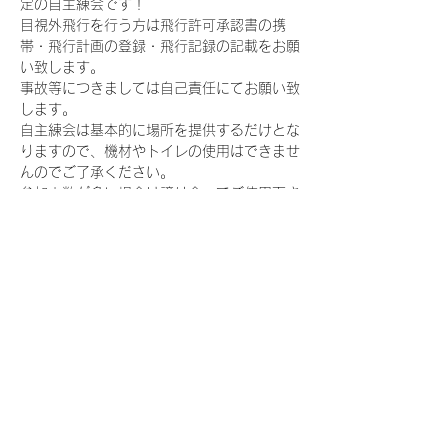
定の自主練会です！
目視外飛行を行う方は飛行許可承認書の携
帯・飛行計画の登録・飛行記録の記載をお願
い致します。
事故等につきましては自己責任にてお願い致
します。
自主練会は基本的に場所を提供するだけとな
りますので、機材やトイレの使用はできませ
んのでご了承ください。
参加人数が多い場合は譲り合ってご使用下さ
い。
このイベントをシェア