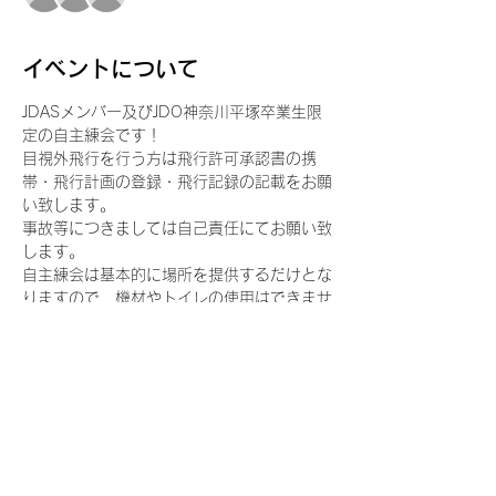
イベントについて
JDASメンバー及びJDO神奈川平塚卒業生限
定の自主練会です！
目視外飛行を行う方は飛行許可承認書の携
帯・飛行計画の登録・飛行記録の記載をお願
い致します。
事故等につきましては自己責任にてお願い致
します。
自主練会は基本的に場所を提供するだけとな
りますので、機材やトイレの使用はできませ
んのでご了承ください。
参加人数が多い場合は譲り合ってご使用下さ
い。
このイベントをシェア