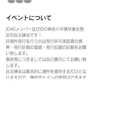
イベントについて
JDASメンバー及びJDO神奈川平塚卒業生限
定の自主練会です！
目視外飛行を行う方は飛行許可承認書の携
帯・飛行計画の登録・飛行記録の記載をお願
い致します。
事故等につきましては自己責任にてお願い致
します。
自主練会は基本的に場所を提供するだけとな
りますので、機材やトイレの使用はできませ
んのでご了承ください。
参加人数が多い場合は譲り合ってご使用下さ
い。
このイベントをシェア