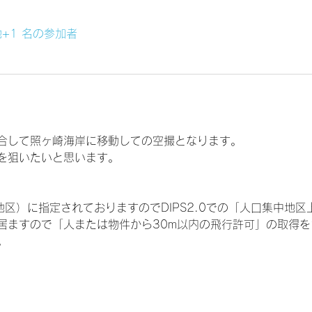
+1 名の参加者
合して照ヶ崎海岸に移動しての空撮となります。
を狙いたいと思います。
地区）に指定されておりますのでDIPS2.0での「人口集中地
居ますので「人または物件から30m以内の飛行許可」の取得
。