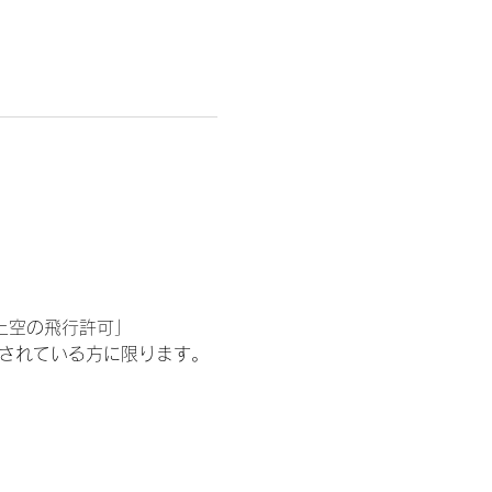
区上空の飛行許可」
をされている方に限ります。