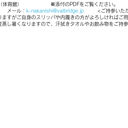
校（体育館） ※添付のPDFをご覧ください。 連絡
） メール：
k-nakanishi@valbridge.jp
<ご持参いただ
りますがご自身のスリッパや内履きの方がよろしければご
変蒸し暑くなりますので、汗拭きタオルやお飲み物をご持