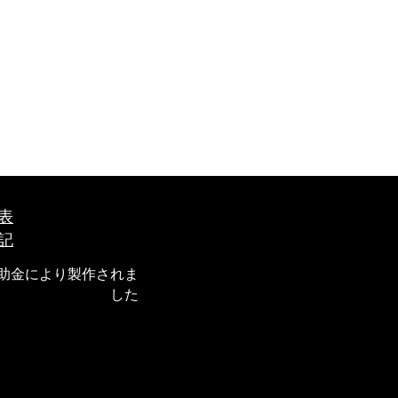
表
記
補助金により製作されま
した