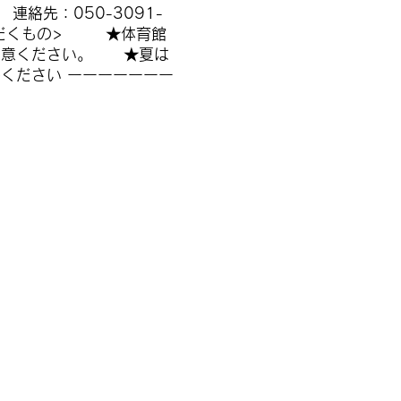
先：050-3091-
くもの> ★体育館
用意ください。 ★夏は
参ください
ーーーーーーー