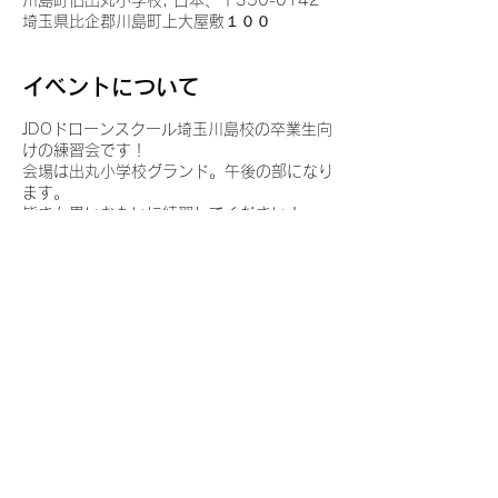
川島町旧出丸小学校, 日本、〒350-0142
埼玉県比企郡川島町上大屋敷１００
イベントについて
JDOドローンスクール埼玉川島校の卒業生向
けの練習会です！
会場は出丸小学校グランド。午後の部になり
ます。
皆さん思いおもいに練習してください！
ルールを持って譲り合いましょう！
このイベントをシェア